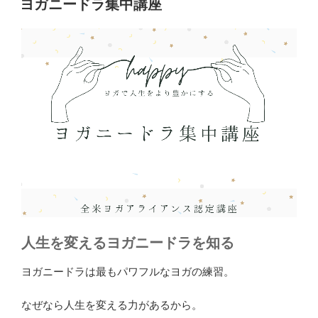
ヨガニードラ集中講座
日:
人生を変えるヨガニードラを知る
ヨガニードラは最もパワフルなヨガの練習。
なぜなら人生を変える力があるから。