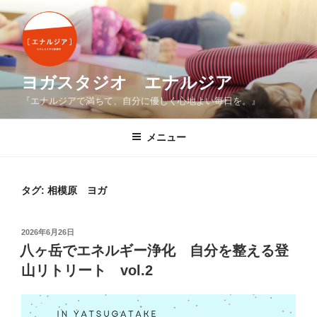
コ
ン
テ
ン
ツ
ヨガスタジオ エナルジア
へ
『エナルジアで満ちて、自分に優しく心地よい毎日を。』
ス
キ
メニュー
ッ
プ
タグ:
相模原 ヨガ
投
2026年6月26日
稿
八ヶ岳でエネルギー浄化 自分を整える登
日:
山リトリート vol.2