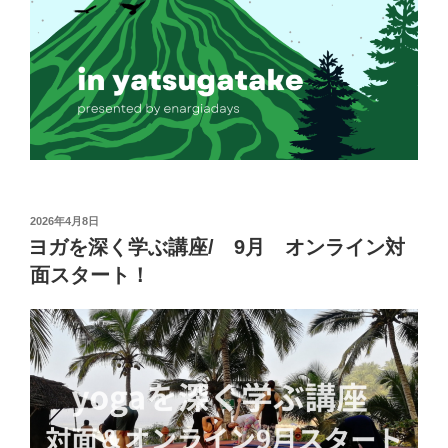
投
2026年4月8日
稿
ヨガを深く学ぶ講座/ 9月 オンライン対
日:
面スタート！