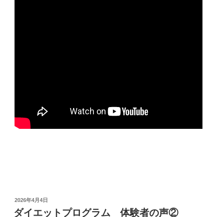
投
2026年4月4日
稿
ダイエットプログラム 体験者の声②
日: