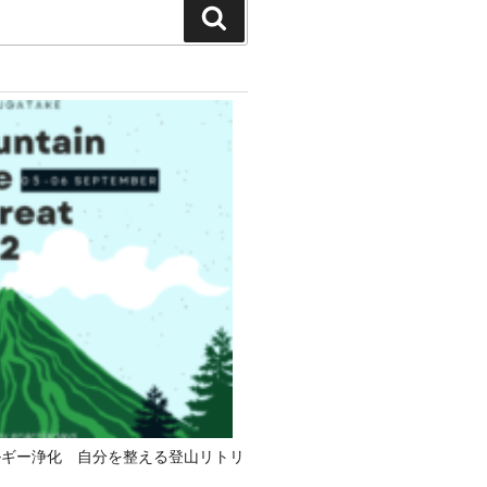
検
索
ルギー浄化 自分を整える登山リトリ