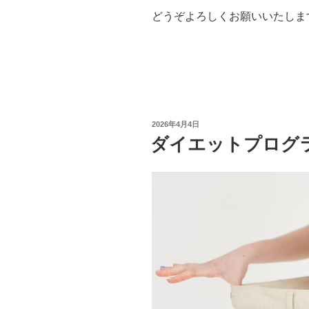
どうぞよろしくお願いいたしま
投
2026年4月4日
稿
ダイエットプログ
日: