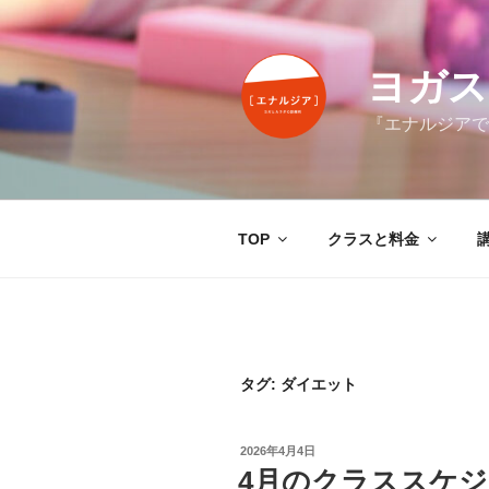
コ
ン
テ
ヨガス
ン
ツ
『エナルジアで
へ
ス
キ
ッ
TOP
クラスと料金
プ
タグ:
ダイエット
投
2026年4月4日
稿
4月のクラススケ
日: