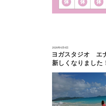
投
2026年4月4日
稿
ヨガスタジオ エ
日:
新しくなりました