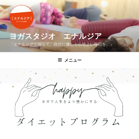
コ
ン
テ
ン
ツ
ヨガスタジオ エナルジア
へ
『エナルジアで満ちて、自分に優しく心地よい毎日を。』
ス
キ
メニュー
ッ
プ