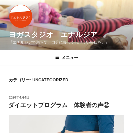
コ
ン
テ
ン
ツ
ヨガスタジオ エナルジア
へ
『エナルジアで満ちて、自分に優しく心地よい毎日を。』
ス
キ
メニュー
ッ
プ
カテゴリー:
UNCATEGORIZED
投
2026年4月4日
稿
ダイエットプログラム 体験者の声②
日: