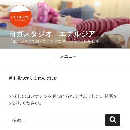
コ
ン
テ
ン
ツ
ヨガスタジオ エナルジア
へ
『エナルジアで満ちて、自分に優しく心地よい毎日を。』
ス
キ
メニュー
ッ
プ
何も見つかりませんでした
お探しのコンテンツを見つけられませんでした。検索を
お試しください。
検
検
索
索: